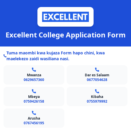
Excellent College Application Form
Tuma maombi kwa kujaza Form hapo chini, kwa
maelekezo zaidi wasiliana nasi.
Mwanza
Dar es Salaam
0629657360
0677054628
Mbeya
Kibaha
0759426158
0755979992
Arusha
0767456195